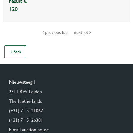
result €
120
previous lot
next lot
Back
Nieuwsteeg 1
2311 RW Leiden
The Netherlands
(+31) 71 5121067
(+31) 71 5126381
E-mail auction house