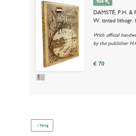
904
DAMSTÉ, P.H. & F.
W. tinted lithogr. f
With official handwr
by the publisher H.
€ 70
Terug