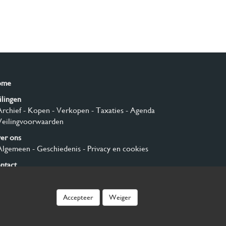
ome
ilingen
Archief
- Kopen
- Verkopen
- Taxaties
- Agenda
Veilingvoorwaarden
er ons
Algemeen
- Geschiedenis
- Privacy en cookies
ntact
nmelden
Accepteer
Weiger