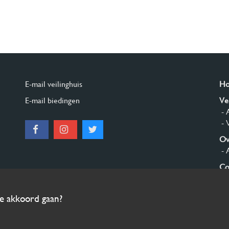
E-mail veilinghuis
H
E-mail biedingen
Ve
- 
- 
Ov
- 
Co
Aa
ee akkoord gaan?
© 2026 Burgersdijk en Niermans - Templum Salomonis