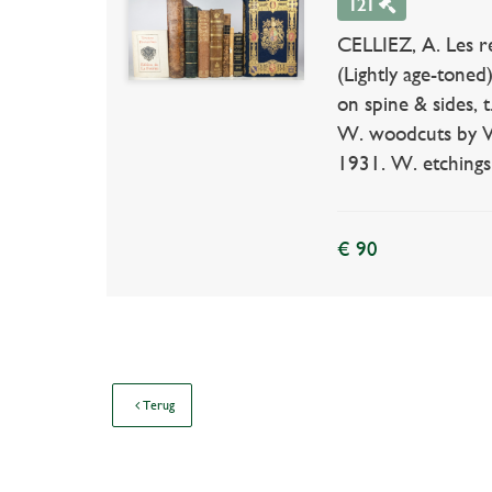
121
CELLIEZ, A. Les rei
(Lightly age-toned)
on spine & sides, 
W. woodcuts by V.
1931. W. etchings
€ 90
Terug