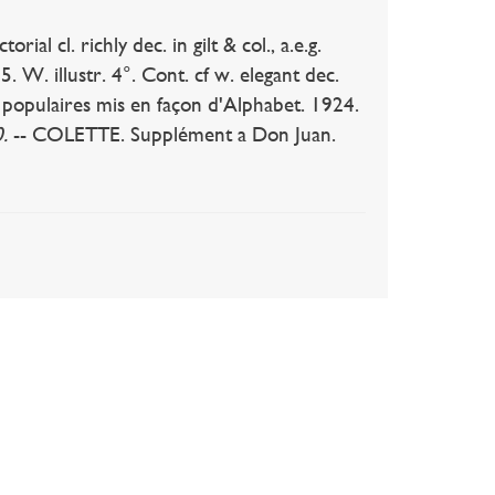
al cl. richly dec. in gilt & col., a.e.g.
5. W. illustr. 4°. Cont. cf w. elegant dec.
 populaires mis en façon d'Alphabet. 1924.
.
-- COLETTE. Supplément a Don Juan.