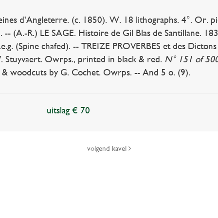
nes d'Angleterre. (c. 1850). W. 18 lithographs. 4°. Or. pictori
. -- (A.-R.) LE SAGE. Histoire de Gil Blas de Santillane. 183
t.e.g. (Spine chafed). -- TREIZE PROVERBES et des Dictons
 Stuyvaert. Owrps., printed in black & red.
N° 151 of 500
 & woodcuts by G. Cochet. Owrps. -- And 5 o. (9).
uitslag € 70
volgend kavel