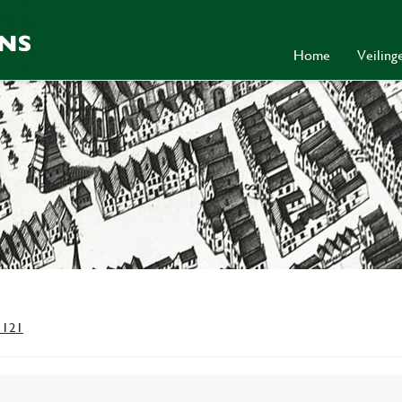
Home
Veilin
 121