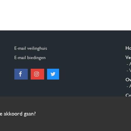
E-mail veilinghuis
H
E-mail biedingen
Ve
- 
- 
Ov
- 
Co
Aa
ee akkoord gaan?
© 2026 Burgersdijk en Niermans - Templum Salomonis