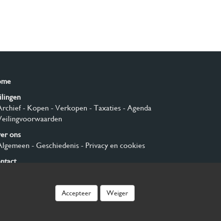
ome
ilingen
Archief
- Kopen
- Verkopen
- Taxaties
- Agenda
Veilingvoorwaarden
er ons
Algemeen
- Geschiedenis
- Privacy en cookies
ntact
nmelden
Accepteer
Weiger