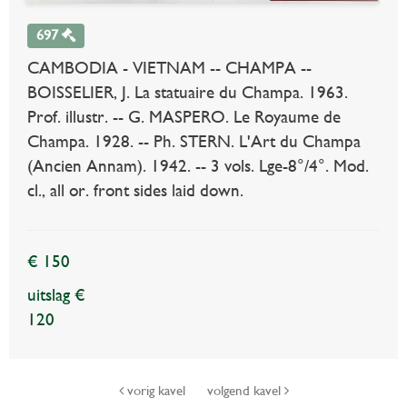
697
CAMBODIA - VIETNAM -- CHAMPA --
BOISSELIER, J. La statuaire du Champa. 1963.
Prof. illustr. -- G. MASPERO. Le Royaume de
Champa. 1928. -- Ph. STERN. L'Art du Champa
(Ancien Annam). 1942. -- 3 vols. Lge-8°/4°. Mod.
cl., all or. front sides laid down.
€ 150
uitslag €
120
vorig kavel
volgend kavel