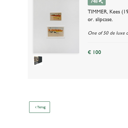
748
TIMMER, Kees (190
or. slipcase.
One of 50 de luxe co
€ 100
Terug