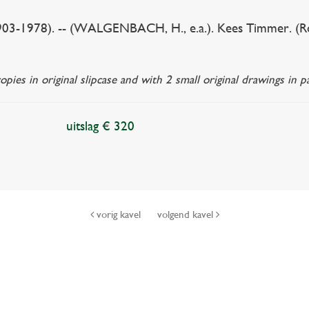
3-1978). -- (WALGENBACH, H., e.a.). Kees Timmer. (Rott.)
pies in original slipcase and with 2 small original drawings in p
uitslag € 320
vorig kavel
volgend kavel