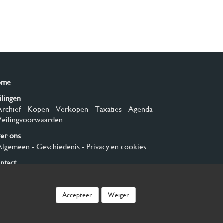
ome
ilingen
Archief
- Kopen
- Verkopen
- Taxaties
- Agenda
Veilingvoorwaarden
er ons
Algemeen
- Geschiedenis
- Privacy en cookies
ntact
nmelden
Accepteer
Weiger