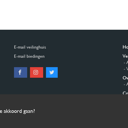
E-mail veilinghuis
H
E-mail biedingen
Ve
- 
- 
Ov
- 
Co
Aa
ee akkoord gaan?
© 2026 Burgersdijk en Niermans - Templum Salomonis