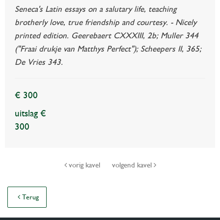
Seneca's Latin essays on a salutary life, teaching
brotherly love, true friendship and courtesy. - Nicely
printed edition. Geerebaert CXXXIII, 2b; Muller 344
("Fraai drukje van Matthys Perfect"); Scheepers II, 365;
De Vries 343.
€ 300
uitslag €
300
vorig kavel
volgend kavel
Terug