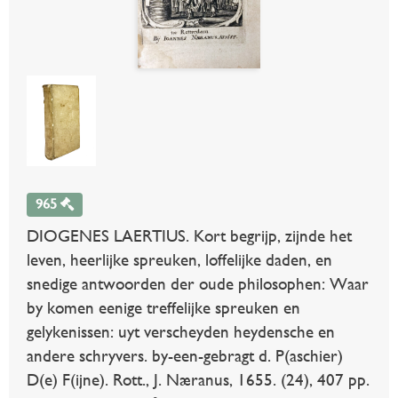
965
DIOGENES LAERTIUS. Kort begrijp, zijnde het
leven, heerlijke spreuken, loffelijke daden, en
snedige antwoorden der oude philosophen: Waar
by komen eenige treffelijke spreuken en
gelykenissen: uyt verscheyden heydensche en
andere schryvers. by-een-gebragt d. P(aschier)
D(e) F(ijne). Rott., J. Næranus, 1655. (24), 407 pp.