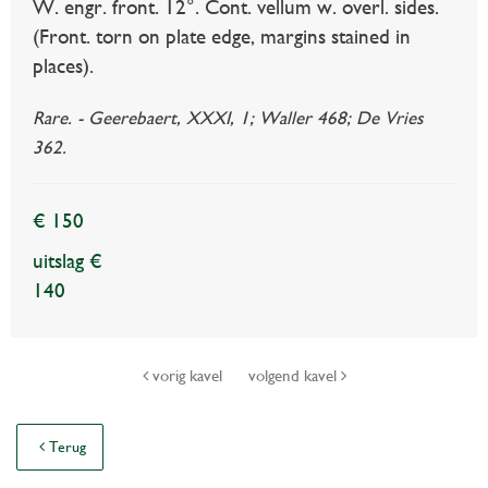
W. engr. front. 12°. Cont. vellum w. overl. sides.
(Front. torn on plate edge, margins stained in
places).
Rare. - Geerebaert, XXXI, 1; Waller 468; De Vries
362.
€ 150
uitslag €
140
vorig kavel
volgend kavel
Terug