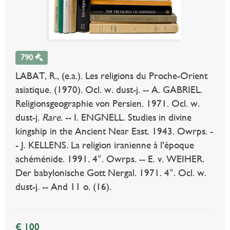
790
LABAT, R., (e.a.). Les religions du Proche-Orient
asiatique. (1970). Ocl. w. dust-j. -- A. GABRIEL.
Religionsgeographie von Persien. 1971. Ocl. w.
dust-j.
Rare.
-- I. ENGNELL. Studies in divine
kingship in the Ancient Near East. 1943. Owrps. -
- J. KELLENS. La religion iranienne à l'époque
achéménide. 1991. 4°. Owrps. -- E. v. WEIHER.
Der babylonische Gott Nergal. 1971. 4°. Ocl. w.
dust-j. -- And 11 o. (16).
€ 100