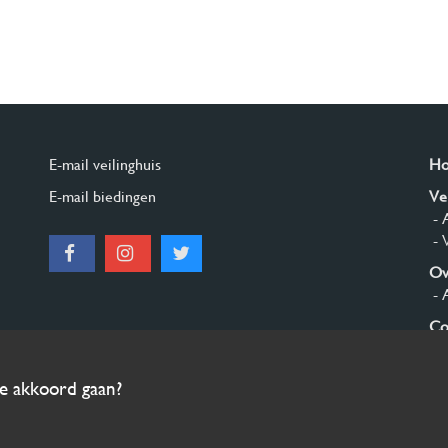
E-mail veilinghuis
H
E-mail biedingen
Ve
- 
- 
Ov
- 
Co
Aa
ee akkoord gaan?
© 2026 Burgersdijk en Niermans - Templum Salomonis