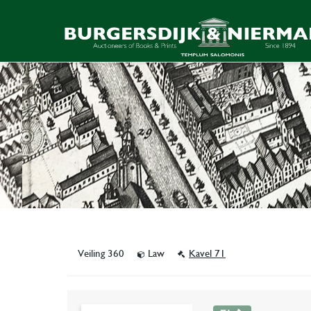
Veiling 360
Law
Kavel 71