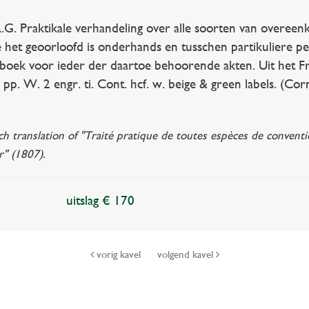
raktikale verhandeling over alle soorten van overeenkom
e het geoorloofd is onderhands en tusschen partikuliere p
oek voor ieder der daartoe behoorende akten. Uit het Frans
 pp. W. 2 engr. ti. Cont. hcf. w. beige & green labels. (Cor
 translation of "Traité pratique de toutes espèces de conventio
r" (1807).
uitslag € 170
vorig kavel
volgend kavel