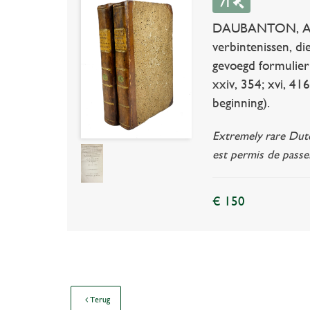
71
DAUBANTON, A.G. P
verbintenissen, di
gevoegd formulierb
xxiv, 354; xvi, 416
beginning).
Extremely rare Dutch
est permis de passe
€ 150
Terug