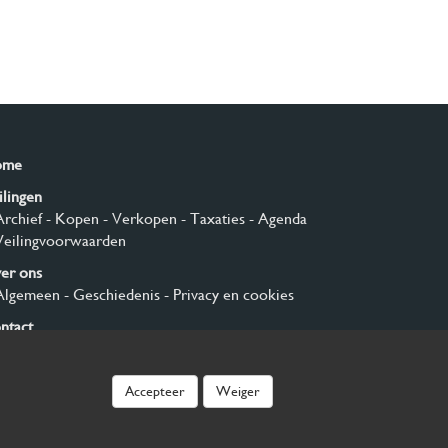
ome
ilingen
Archief
- Kopen
- Verkopen
- Taxaties
- Agenda
Veilingvoorwaarden
er ons
Algemeen
- Geschiedenis
- Privacy en cookies
ntact
nmelden
Accepteer
Weiger