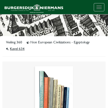
Togg
navig
Veiling 360
Non European Civilizations - Egyptology
Kavel 634