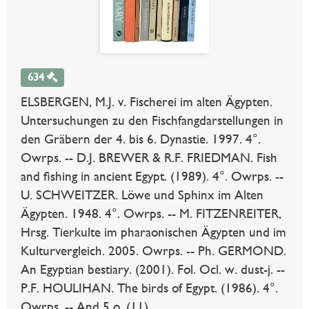
634
ELSBERGEN, M.J. v. Fischerei im alten Ägypten.
Untersuchungen zu den Fischfangdarstellungen in
den Gräbern der 4. bis 6. Dynastie. 1997. 4°.
Owrps. -- D.J. BREWER & R.F. FRIEDMAN. Fish
and fishing in ancient Egypt. (1989). 4°. Owrps. --
U. SCHWEITZER. Löwe und Sphinx im Alten
Ägypten. 1948. 4°. Owrps. -- M. FITZENREITER,
Hrsg. Tierkulte im pharaonischen Ägypten und im
Kulturvergleich. 2005. Owrps. -- Ph. GERMOND.
An Egyptian bestiary. (2001). Fol. Ocl. w. dust-j. --
P.F. HOULIHAN. The birds of Egypt. (1986). 4°.
Owrps. -- And 5 o. (11).