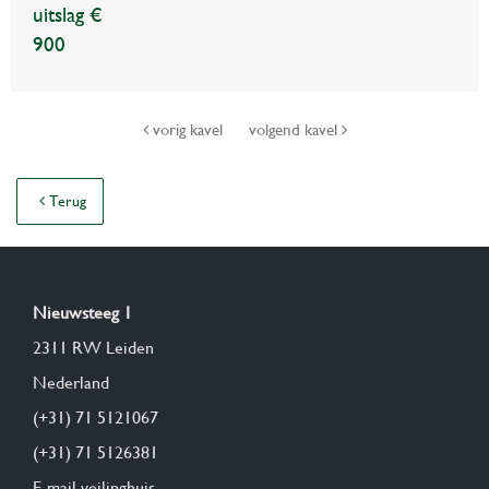
uitslag €
900
vorig kavel
volgend kavel
Terug
Nieuwsteeg 1
2311 RW Leiden
Nederland
(+31) 71 5121067
(+31) 71 5126381
E-mail veilinghuis