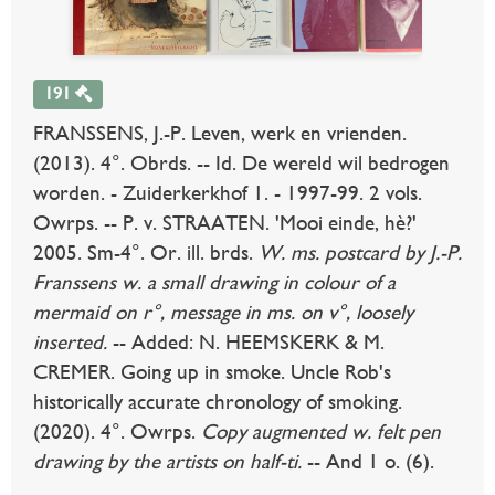
191
FRANSSENS, J.-P. Leven, werk en vrienden.
(2013). 4°. Obrds. -- Id. De wereld wil bedrogen
worden. - Zuiderkerkhof 1. - 1997-99. 2 vols.
Owrps. -- P. v. STRAATEN. 'Mooi einde, hè?'
2005. Sm-4°. Or. ill. brds.
W. ms. postcard by J.-P.
Franssens w. a small drawing in colour of a
mermaid on r°, message in ms. on v°, loosely
inserted.
-- Added: N. HEEMSKERK & M.
CREMER. Going up in smoke. Uncle Rob's
historically accurate chronology of smoking.
(2020). 4°. Owrps.
Copy augmented w. felt pen
drawing by the artists on half-ti.
-- And 1 o. (6).