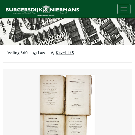
Togg
navig
Veiling 360
Law
Kavel 145