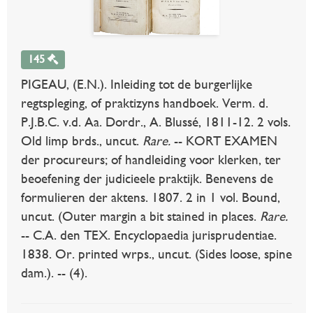
145
PIGEAU, (E.N.). Inleiding tot de burgerlijke
regtspleging, of praktizyns handboek. Verm. d.
P.J.B.C. v.d. Aa. Dordr., A. Blussé, 1811-12. 2 vols.
Old limp brds., uncut.
Rare.
-- KORT EXAMEN
der procureurs; of handleiding voor klerken, ter
beoefening der judicieele praktijk. Benevens de
formulieren der aktens. 1807. 2 in 1 vol. Bound,
uncut. (Outer margin a bit stained in places.
Rare.
-- C.A. den TEX. Encyclopaedia jurisprudentiae.
1838. Or. printed wrps., uncut. (Sides loose, spine
dam.). -- (4).