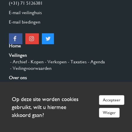
(+31) 71 5126381
E-mail veilinghuis
E-mail biedingen
Home
Veilingen
- Archief
- Kopen
- Verkopen
- Taxaties
- Agenda
- Veilingvoorwaarden
Over ons
- Algemeen
- Geschiedenis
- Privacy en cookies
Contact
Op deze site worden cookies
Accepteer
Aanmelden
gebruikt, wilt u hiermee
Weiger
akkoord gaan?
© 2026 Burgersdijk en Niermans - Templum Salomonis