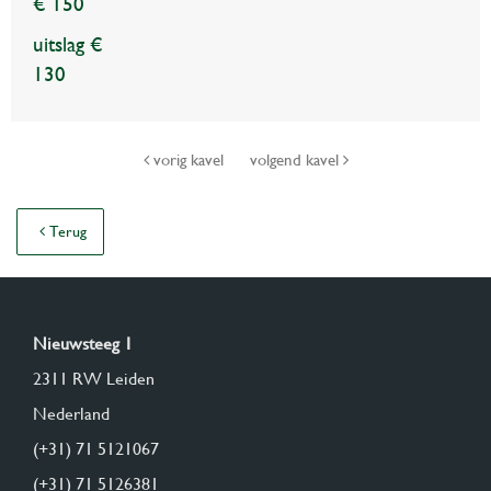
€ 150
uitslag €
130
vorig kavel
volgend kavel
Terug
Nieuwsteeg 1
2311 RW Leiden
Nederland
(+31) 71 5121067
(+31) 71 5126381