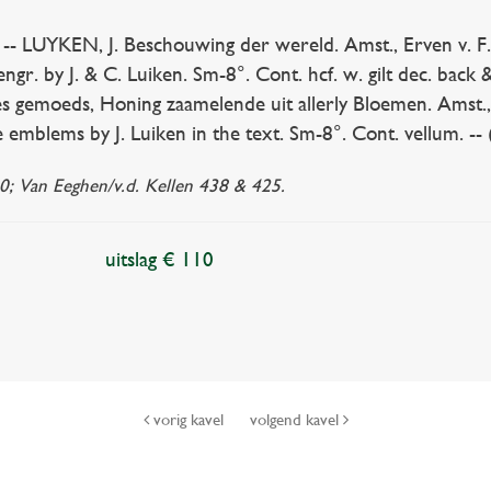
UYKEN, J. Beschouwing der wereld. Amst., Erven v. F. H
ngr. by J. & C. Luiken. Sm-8°. Cont. hcf. w. gilt dec. back & 
es gemoeds, Honing zaamelende uit allerly Bloemen. Amst., K
e emblems by J. Luiken in the text. Sm-8°. Cont. vellum. -- 
; Van Eeghen/v.d. Kellen 438 & 425.
uitslag € 110
vorig kavel
volgend kavel