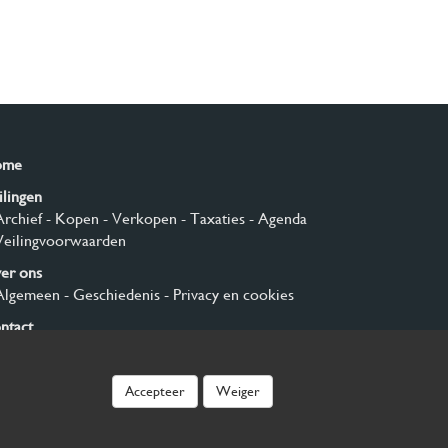
ome
ilingen
Archief
- Kopen
- Verkopen
- Taxaties
- Agenda
Veilingvoorwaarden
er ons
Algemeen
- Geschiedenis
- Privacy en cookies
ntact
nmelden
Accepteer
Weiger