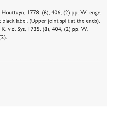
outtuyn, 1778. (6), 406, (2) pp. W. engr.
black label. (Upper joint split at the ends).
. v.d. Sys, 1735. (8), 404, (2) pp. W.
(2).