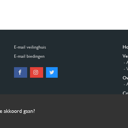
E-mail veilinghuis
H
E-mail biedingen
Ve
- 
- 
Ov
- 
Co
Aa
ee akkoord gaan?
© 2026 Burgersdijk en Niermans - Templum Salomonis