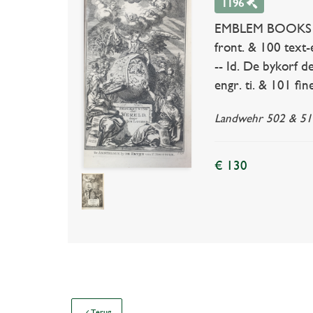
1196
EMBLEM BOOKS -- L
front. & 100 text-e
-- Id. De bykorf d
engr. ti. & 101 fin
Landwehr 502 & 510
€ 130
Terug