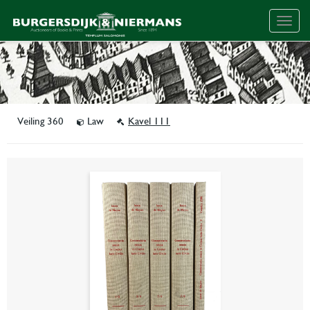
Togg
navig
Veiling 360
Law
Kavel 111