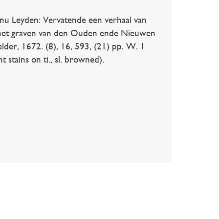
u Leyden: Vervatende een verhaal van
t het graven van den Ouden ende Nieuwen
der, 1672. (8), 16, 593, (21) pp. W. 1
t stains on ti., sl. browned).