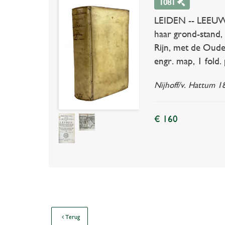
1081
LEIDEN -- LEEUWE
haar grond-stand,
Rijn, met de Oude
engr. map, 1 fold. 
Nijhoff/v. Hattum 1
€ 160
Terug