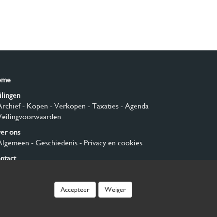
ome
ilingen
Archief
- Kopen
- Verkopen
- Taxaties
- Agenda
Veilingvoorwaarden
er ons
Algemeen
- Geschiedenis
- Privacy en cookies
ntact
nmelden
Accepteer
Weiger