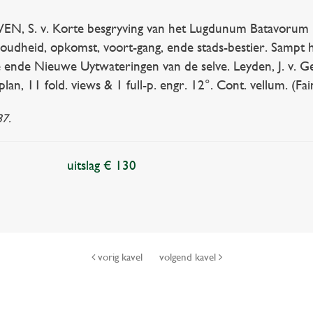
N, S. v. Korte besgryving van het Lugdunum Batavorum n
 oudheid, opkomst, voort-gang, ende stads-bestier. Samp
 ende Nieuwe Uytwateringen van de selve. Leyden, J. v. Gel
plan, 11 fold. views & 1 full-p. engr. 12°. Cont. vellum. (Fain
87.
uitslag € 130
vorig kavel
volgend kavel