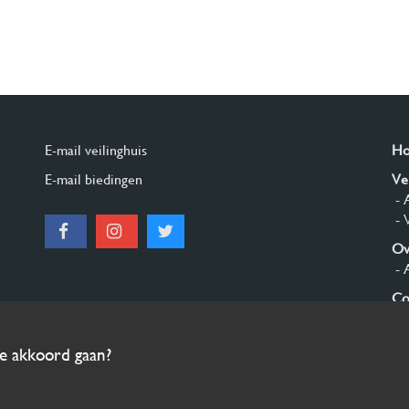
E-mail veilinghuis
H
E-mail biedingen
Ve
- 
- 
Ov
- 
Co
Aa
ee akkoord gaan?
© 2026 Burgersdijk en Niermans - Templum Salomonis