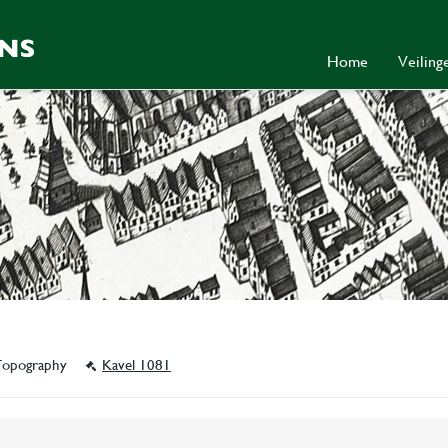
Home
Veilin
 Topography
Kavel 1081