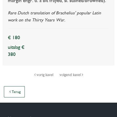
margin engr. ti. a bit frayed, sl. stained/browned).
Rare Dutch translation of Brachelius' popular Latin
work on the Thirty Years War.
€ 180
uitslag €
380
vorig kavel
volgend kavel
Terug