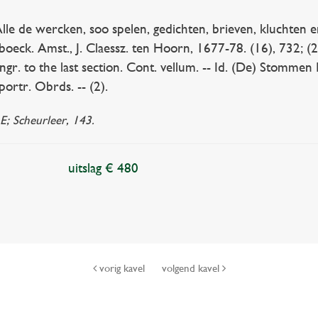
e de wercken, soo spelen, gedichten, brieven, kluchten e
-boeck. Amst., J. Claessz. ten Hoorn, 1677-78. (16), 732; (2
.-engr. to the last section. Cont. vellum. -- Id. (De) Stomme
portr. Obrds. -- (2).
E; Scheurleer, 143.
uitslag € 480
vorig kavel
volgend kavel