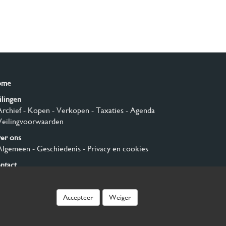
ome
ilingen
Archief
- Kopen
- Verkopen
- Taxaties
- Agenda
Veilingvoorwaarden
er ons
Algemeen
- Geschiedenis
- Privacy en cookies
ntact
nmelden
Accepteer
Weiger