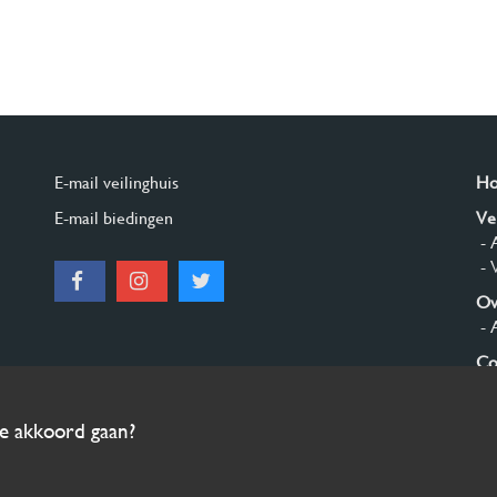
E-mail veilinghuis
H
E-mail biedingen
Ve
- 
- 
Ov
- 
Co
Aa
ee akkoord gaan?
© 2026 Burgersdijk en Niermans - Templum Salomonis