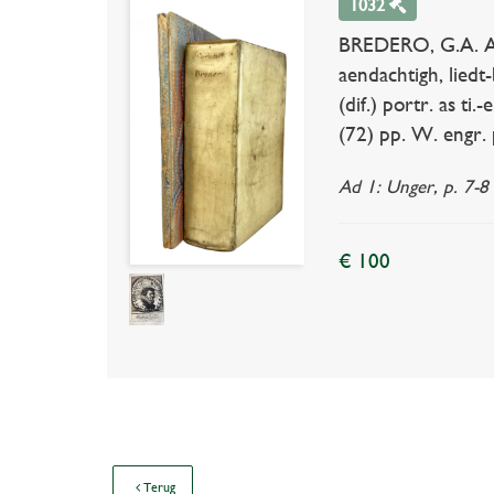
1032
BREDERO, G.A. All
aendachtigh, liedt
(dif.) portr. as ti
(72) pp. W. engr. 
Ad 1: Unger, p. 7-8 
€ 100
Terug