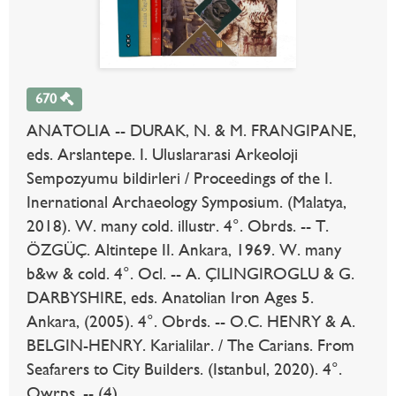
670
ANATOLIA -- DURAK, N. & M. FRANGIPANE,
eds. Arslantepe. I. Uluslararasi Arkeoloji
Sempozyumu bildirleri / Proceedings of the I.
Inernational Archaeology Symposium. (Malatya,
2018). W. many cold. illustr. 4°. Obrds. -- T.
ÖZGÜÇ. Altintepe II. Ankara, 1969. W. many
b&w & cold. 4°. Ocl. -- A. ÇILINGIROGLU & G.
DARBYSHIRE, eds. Anatolian Iron Ages 5.
Ankara, (2005). 4°. Obrds. -- O.C. HENRY & A.
BELGIN-HENRY. Karialilar. / The Carians. From
Seafarers to City Builders. (Istanbul, 2020). 4°.
Owrps. -- (4).