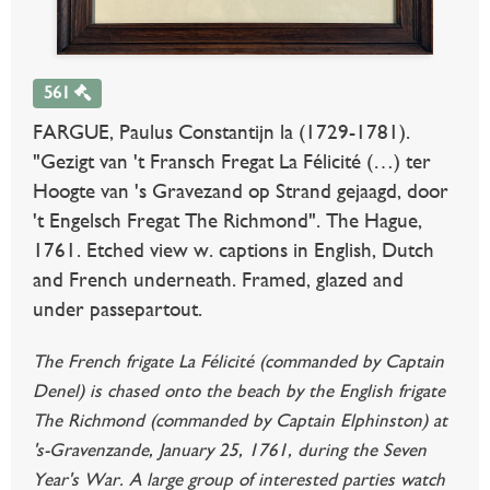
561
FARGUE, Paulus Constantijn la (1729-1781).
"Gezigt van 't Fransch Fregat La Félicité (…) ter
Hoogte van 's Gravezand op Strand gejaagd, door
't Engelsch Fregat The Richmond". The Hague,
1761. Etched view w. captions in English, Dutch
and French underneath. Framed, glazed and
under passepartout.
The French frigate La Félicité (commanded by Captain
Denel) is chased onto the beach by the English frigate
The Richmond (commanded by Captain Elphinston) at
's-Gravenzande, January 25, 1761, during the Seven
Year's War. A large group of interested parties watch