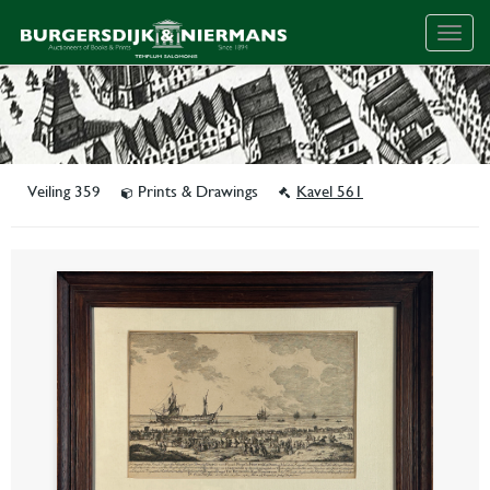
Togg
navig
Veiling 359
Prints & Drawings
Kavel 561