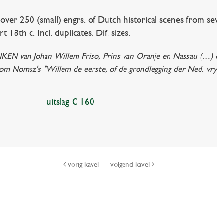
r 250 (small) engrs. of Dutch historical scenes from se
t 18th c. Incl. duplicates. Dif. sizes.
KEN van Johan Willem Friso, Prins van Oranje en Nassau (…) d
rom Nomsz's "Willem de eerste, of de grondlegging der Ned. vryh
uitslag € 160
vorig kavel
volgend kavel