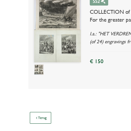
552
COLLECTION of ove
For the greater par
I.a.: "HET VERDREN
(of 24) engravings f
€ 150
Terug