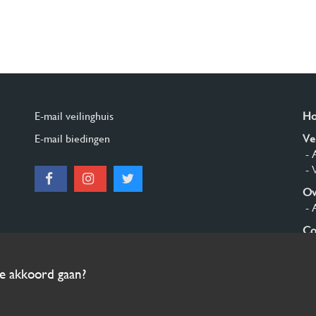
E-mail veilinghuis
H
E-mail biedingen
Ve
- 
- 
Ov
- 
Co
Aa
ee akkoord gaan?
© 2026 Burgersdijk en Niermans - Templum Salomonis