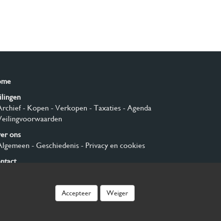
ome
ilingen
Archief
- Kopen
- Verkopen
- Taxaties
- Agenda
Veilingvoorwaarden
er ons
Algemeen
- Geschiedenis
- Privacy en cookies
ntact
nmelden
Accepteer
Weiger