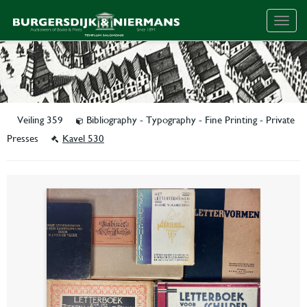
Togg
navig
Veiling 359
Bibliography - Typography - Fine Printing - Private
Presses
Kavel 530