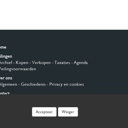
ome
ilingen
Archief
- Kopen
- Verkopen
- Taxaties
- Agenda
Veilingvoorwaarden
er ons
Algemeen
- Geschiedenis
- Privacy en cookies
ntact
nmelden
Accepteer
Weiger