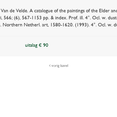
n de Velde. A catalogue of the paintings of the Elder an
i, 566; (6), 567-1153 pp. & index. Prof. ill. 4°. Ocl. w. dus
 Northern Netherl. art, 1580-1620. (1993). 4°. Ocl. w. dust
uitslag € 90
vorig kavel