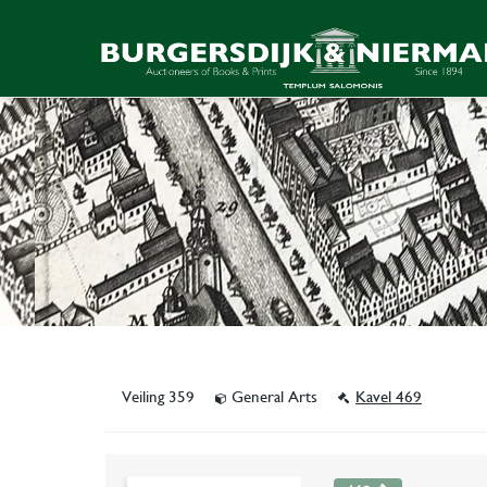
Veiling 359
General Arts
Kavel 469