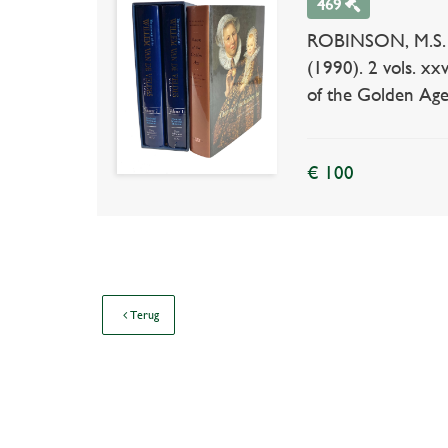
469
ROBINSON, M.S. Va
(1990). 2 vols. xxv
of the Golden Age.
€ 100
Terug