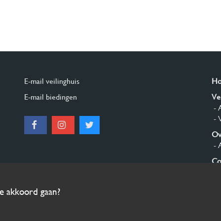
E-mail veilinghuis
H
E-mail biedingen
Ve
- 
- 
Ov
- 
Co
Aa
ee akkoord gaan?
© 2026 Burgersdijk en Niermans - Templum Salomonis