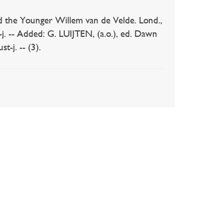
d the Younger Willem van de Velde. Lond.,
t-j. -- Added: G. LUIJTEN, (a.o.), ed. Dawn
-j. -- (3).