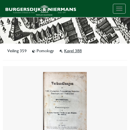
Togg
navig
Veiling 359
Pomology
Kavel 388