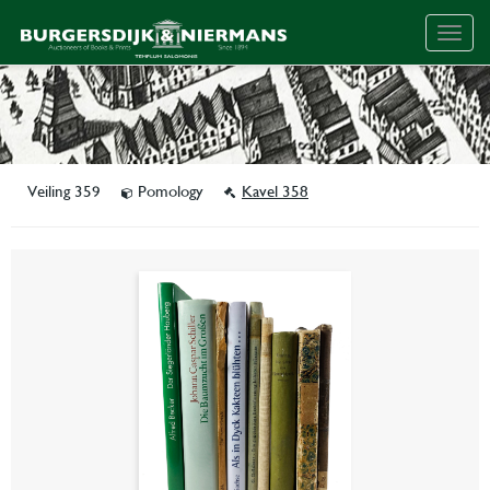
Togg
navig
Veiling 359
Pomology
Kavel 358