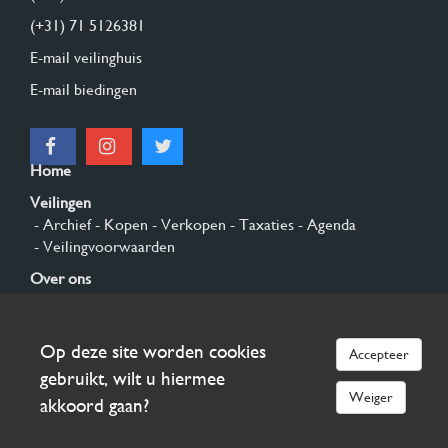
(+31) 71 5126381
E-mail veilinghuis
E-mail biedingen
Home
Veilingen
- Archief
- Kopen
- Verkopen
- Taxaties
- Agenda
- Veilingvoorwaarden
Over ons
- Algemeen
- Geschiedenis
- Privacy en cookies
Contact
Op deze site worden cookies
Accepteer
Aanmelden
gebruikt, wilt u hiermee
Weiger
akkoord gaan?
© 2026 Burgersdijk en Niermans - Templum Salomonis