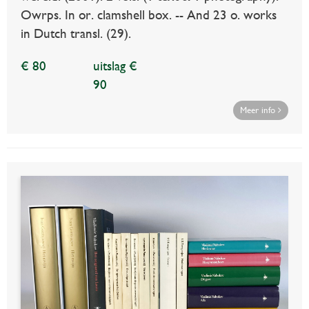
Owrps. In or. clamshell box. -- And 23 o. works
in Dutch transl. (29).
€ 80
uitslag €
90
Meer info