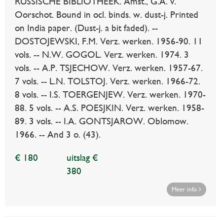
RUSSISCHE BIBLIOTHEEK. Amst., G.A. v.
Oorschot. Bound in ocl. binds. w. dust-j. Printed
on India paper. (Dust-j. a bit faded). --
DOSTOJEWSKI, F.M. Verz. werken. 1956-90. 11
vols. -- N.W. GOGOL. Verz. werken. 1974. 3
vols. -- A.P. TSJECHOW. Verz. werken. 1957-67.
7 vols. -- L.N. TOLSTOJ. Verz. werken. 1966-72.
8 vols. -- I.S. TOERGENJEW. Verz. werken. 1970-
88. 5 vols. -- A.S. POESJKIN. Verz. werken. 1958-
89. 3 vols. -- I.A. GONTSJAROW. Oblomow.
1966. -- And 3 o. (43).
€ 180
uitslag €
380
Meer info