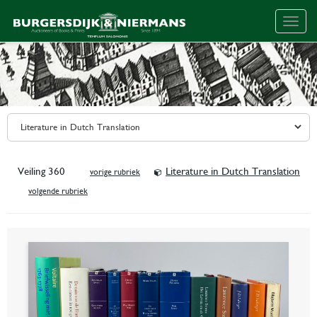
Togg
navig
Veiling 360
Literature in Dutch Translation
vorige rubriek
volgende rubriek