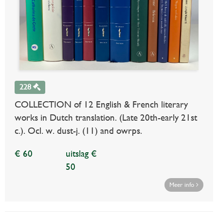
228
COLLECTION of 12 English & French literary
works in Dutch translation. (Late 20th-early 21st
c.). Ocl. w. dust-j. (11) and owrps.
€ 60
uitslag €
50
Meer info