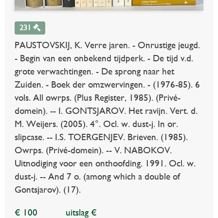
231
PAUSTOVSKIJ, K. Verre jaren. - Onrustige jeugd.
- Begin van een onbekend tijdperk. - De tijd v.d.
grote verwachtingen. - De sprong naar het
Zuiden. - Boek der omzwervingen. - (1976-85). 6
vols. All owrps. (Plus Register, 1985). (Privé-
domein). -- I. GONTSJAROV. Het ravijn. Vert. d.
M. Weijers. (2005). 4°. Ocl. w. dust-j. In or.
slipcase. -- I.S. TOERGENJEV. Brieven. (1985).
Owrps. (Privé-domein). -- V. NABOKOV.
Uitnodiging voor een onthoofding. 1991. Ocl. w.
dust-j. -- And 7 o. (among which a double of
Gontsjarov). (17).
€ 100
uitslag €