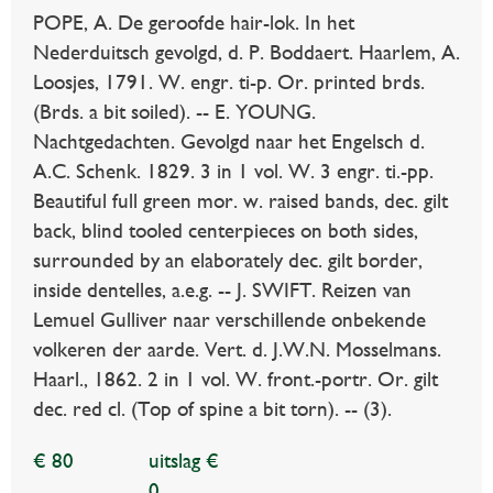
POPE, A. De geroofde hair-lok. In het
Nederduitsch gevolgd, d. P. Boddaert. Haarlem, A.
Loosjes, 1791. W. engr. ti-p. Or. printed brds.
(Brds. a bit soiled). -- E. YOUNG.
Nachtgedachten. Gevolgd naar het Engelsch d.
A.C. Schenk. 1829. 3 in 1 vol. W. 3 engr. ti.-pp.
Beautiful full green mor. w. raised bands, dec. gilt
back, blind tooled centerpieces on both sides,
surrounded by an elaborately dec. gilt border,
inside dentelles, a.e.g. -- J. SWIFT. Reizen van
Lemuel Gulliver naar verschillende onbekende
volkeren der aarde. Vert. d. J.W.N. Mosselmans.
Haarl., 1862. 2 in 1 vol. W. front.-portr. Or. gilt
dec. red cl. (Top of spine a bit torn). -- (3).
€ 80
uitslag €
0