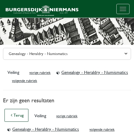
Togg
navig
Veiling
Genealogy - Heraldry - Numismatics
vorige rubriek
volgende rubriek
Er zijn geen resultaten
Terug
Veiling
vorige rubriek
Genealogy - Heraldry - Numismatics
volgende rubriek