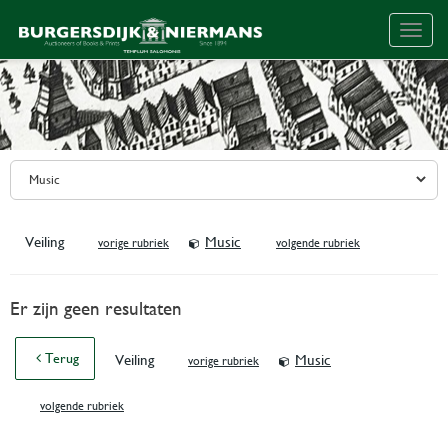
Togg
navig
Veiling
Music
vorige rubriek
volgende rubriek
Er zijn geen resultaten
Terug
Veiling
Music
vorige rubriek
volgende rubriek