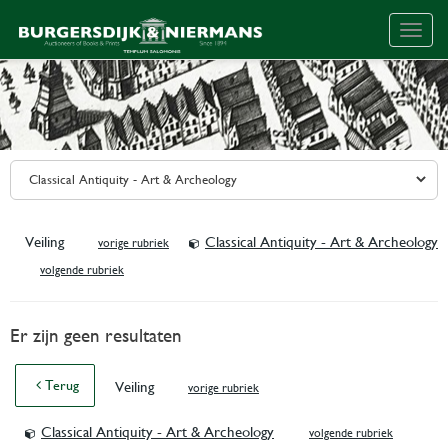
Togg
navig
Veiling
Classical Antiquity - Art & Archeology
vorige rubriek
volgende rubriek
Er zijn geen resultaten
Terug
Veiling
vorige rubriek
Classical Antiquity - Art & Archeology
volgende rubriek