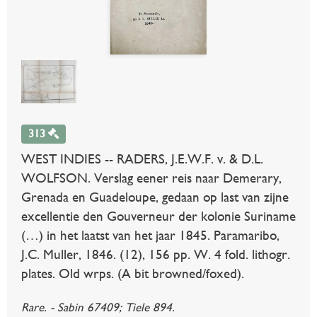
313
WEST INDIES -- RADERS, J.E.W.F. v. & D.L.
WOLFSON. Verslag eener reis naar Demerary,
Grenada en Guadeloupe, gedaan op last van zijne
excellentie den Gouverneur der kolonie Suriname
(…) in het laatst van het jaar 1845. Paramaribo,
J.C. Muller, 1846. (12), 156 pp. W. 4 fold. lithogr.
plates. Old wrps. (A bit browned/foxed).
Rare. - Sabin 67409; Tiele 894.