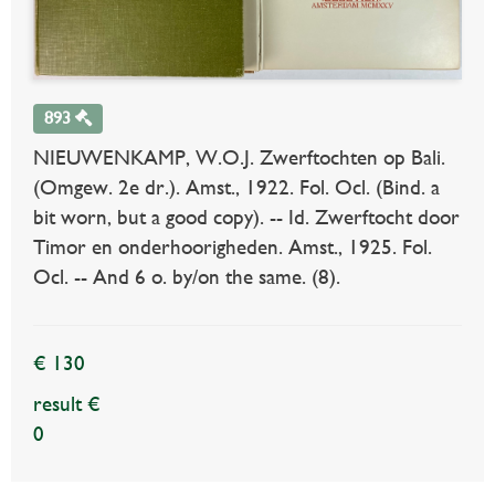
893
NIEUWENKAMP, W.O.J. Zwerftochten op Bali.
(Omgew. 2e dr.). Amst., 1922. Fol. Ocl. (Bind. a
bit worn, but a good copy). -- Id. Zwerftocht door
Timor en onderhoorigheden. Amst., 1925. Fol.
Ocl. -- And 6 o. by/on the same. (8).
€ 130
result €
0