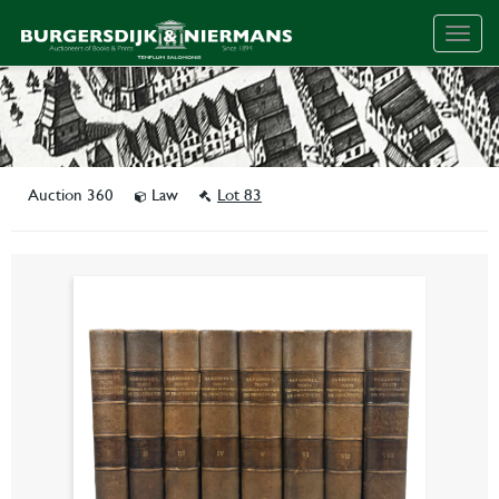
Togg
navig
Auction 360
Law
Lot 83