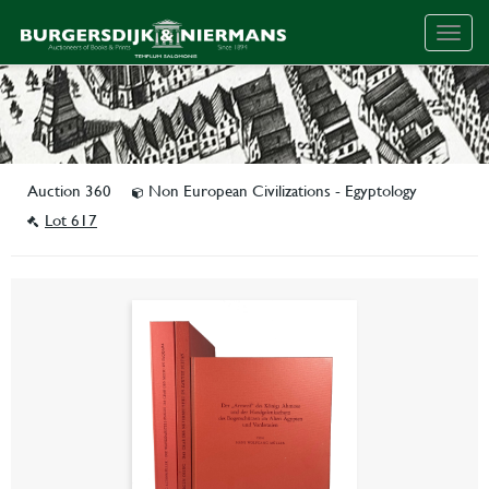
Togg
navig
Auction 360
Non European Civilizations - Egyptology
Lot 617