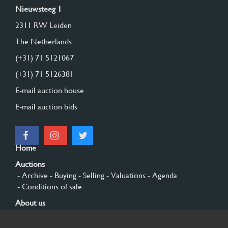
Nieuwsteeg 1
2311 RW Leiden
The Netherlands
(+31) 71 5121067
(+31) 71 5126381
E-mail auction house
E-mail auction bids
Home
Auctions
- Archive
- Buying
- Selling
- Valuations
- Agenda
- Conditions of sale
About us
- General
- History
- Privacy and cookies