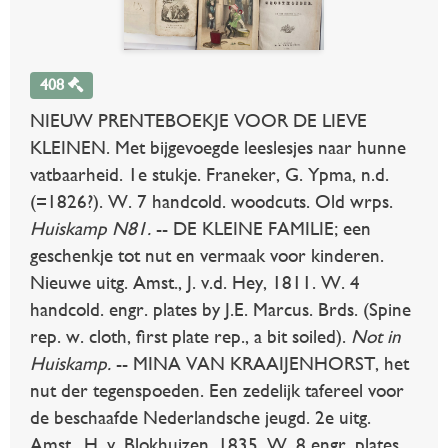
408
NIEUW PRENTEBOEKJE VOOR DE LIEVE
KLEINEN. Met bijgevoegde leeslesjes naar hunne
vatbaarheid. 1e stukje. Franeker, G. Ypma, n.d.
(=1826?). W. 7 handcold. woodcuts. Old wrps.
Huiskamp N81.
-- DE KLEINE FAMILIE; een
geschenkje tot nut en vermaak voor kinderen.
Nieuwe uitg. Amst., J. v.d. Hey, 1811. W. 4
handcold. engr. plates by J.E. Marcus. Brds. (Spine
rep. w. cloth, first plate rep., a bit soiled).
Not in
Huiskamp.
-- MINA VAN KRAAIJENHORST, het
nut der tegenspoeden. Een zedelijk tafereel voor
de beschaafde Nederlandsche jeugd. 2e uitg.
Amst., H. v. Blokhuizen, 1835. W. 8 engr. plates.