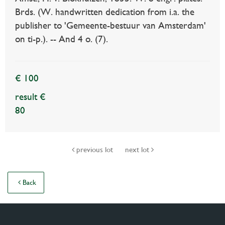
Brds. (W. handwritten dedication from i.a. the
publisher to 'Gemeente-bestuur van Amsterdam'
on ti-p.). -- And 4 o. (7).
€ 100
result €
80
previous lot
next lot
Back