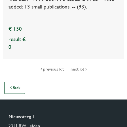
added: 13 small publications. -- (93).
€ 150
result €
0
previous lot
next lot
Back
Nieuwsteeg 1
2311 RW Leiden