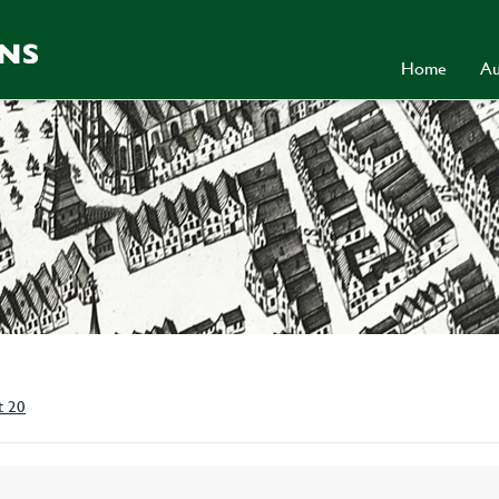
Home
Au
t 20