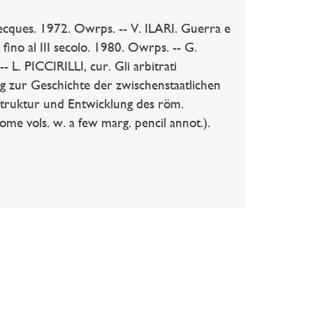
recques. 1972. Owrps. -- V. ILARI. Guerra e
fino al III secolo. 1980. Owrps. -- G.
 L. PICCIRILLI, cur. Gli arbitrati
ag zur Geschichte der zwischenstaatlichen
Struktur und Entwicklung des röm.
Some vols. w. a few marg. pencil annot.).