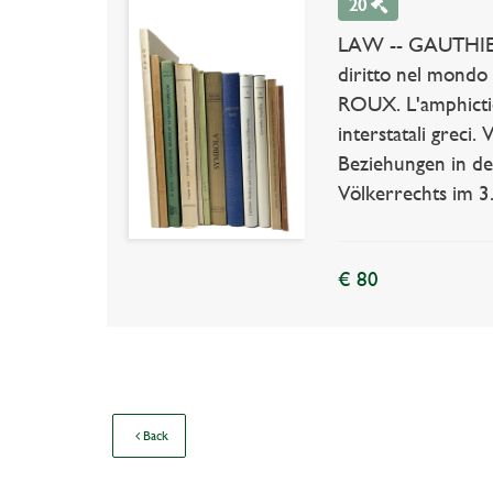
20
LAW -- GAUTHIER, 
diritto nel mondo 
ROUX. L'amphiction
interstatali greci
Beziehungen in de
Völkerrechts im 3. 
€ 80
Back