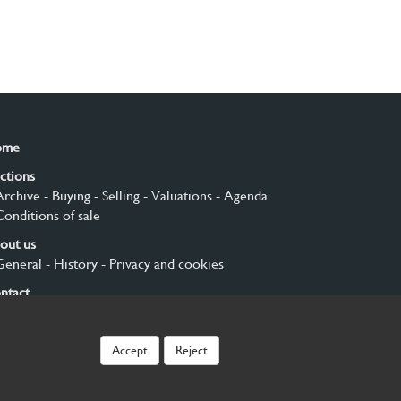
ome
ctions
Archive
- Buying
- Selling
- Valuations
- Agenda
Conditions of sale
out us
General
- History
- Privacy and cookies
ntact
gn up
Accept
Reject