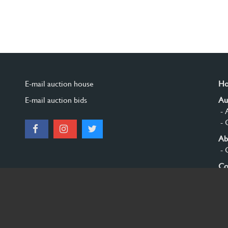
E-mail auction house
H
E-mail auction bids
Au
- 
- 
Ab
- 
Co
Si
© 2026 Burgersdijk en Niermans - Templum Salomonis