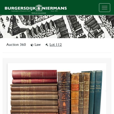
Togg
navig
Auction 360
Law
Lot 112