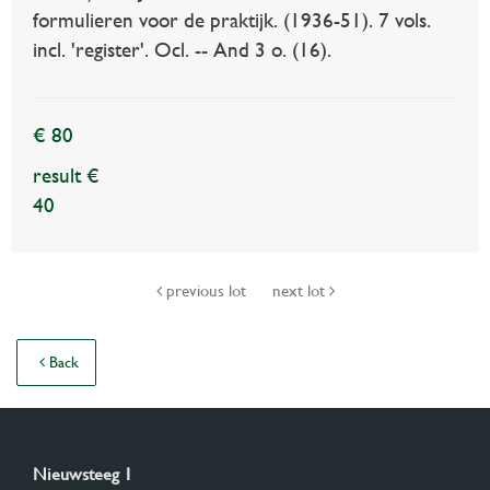
formulieren voor de praktijk. (1936-51). 7 vols.
incl. 'register'. Ocl. -- And 3 o. (16).
€ 80
result €
40
previous lot
next lot
Back
Nieuwsteeg 1