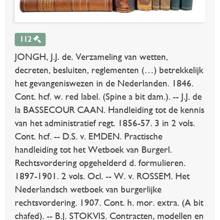
112
JONGH, J.J. de. Verzameling van wetten,
decreten, besluiten, reglementen (…) betrekkelijk
het gevangeniswezen in de Nederlanden. 1846.
Cont. hcf. w. red label. (Spine a bit dam.). -- J.J. de
la BASSECOUR CAAN. Handleiding tot de kennis
van het administratief regt. 1856-57. 3 in 2 vols.
Cont. hcf. -- D.S. v. EMDEN. Practische
handleiding tot het Wetboek van Burgerl.
Rechtsvordering opgehelderd d. formulieren.
1897-1901. 2 vols. Ocl. -- W. v. ROSSEM. Het
Nederlandsch wetboek van burgerlijke
rechtsvordering. 1907. Cont. h. mor. extra. (A bit
chafed). -- B.J. STOKVIS. Contracten, modellen en