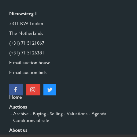
Nieuwsteeg 1
2311 RW Leiden
The Netherlands
(+31) 71 5121067
(+31) 71 5126381
E-mail auction house
E-mail auction bids
Home
Auctions
- Archive
- Buying
- Selling
- Valuations
- Agenda
- Conditions of sale
About us
- General
- History
- Privacy and cookies