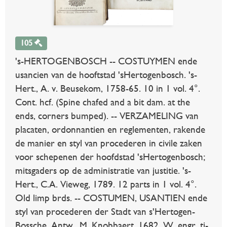
105
's-HERTOGENBOSCH -- COSTUYMEN ende
usancien van de hooftstad 'sHertogenbosch. 's-
Hert., A. v. Beusekom, 1758-65. 10 in 1 vol. 4°.
Cont. hcf. (Spine chafed and a bit dam. at the
ends, corners bumped). -- VERZAMELING van
placaten, ordonnantien en reglementen, rakende
de manier en styl van procederen in civile zaken
voor schepenen der hoofdstad 'sHertogenbosch;
mitsgaders op de administratie van justitie. 's-
Hert., C.A. Vieweg, 1789. 12 parts in 1 vol. 4°.
Old limp brds. -- COSTUMEN, USANTIEN ende
styl van procederen der Stadt van s'Hertogen-
Bossche. Antw., M. Knobbaert, 1682. W. engr. ti-