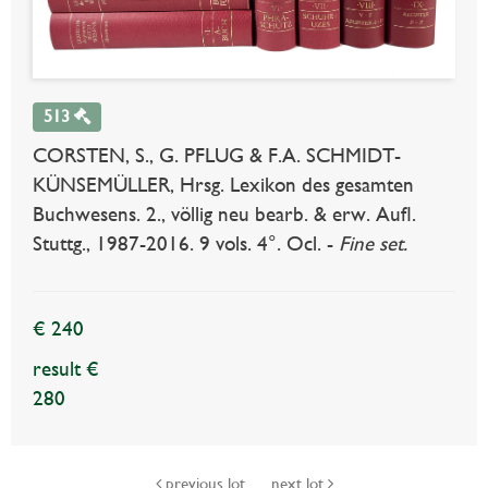
513
CORSTEN, S., G. PFLUG & F.A. SCHMIDT-
KÜNSEMÜLLER, Hrsg. Lexikon des gesamten
Buchwesens. 2., völlig neu bearb. & erw. Aufl.
Stuttg., 1987-2016. 9 vols. 4°. Ocl. -
Fine set.
€ 240
result €
280
previous lot
next lot