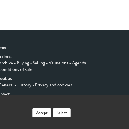
ome
ctions
Archive
- Buying
- Selling
- Valuations
- Agenda
Conditions of sale
out us
General
- History
- Privacy and cookies
ntact
gn up
Accept
Reject