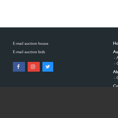
E-mail auction house
H
E-mail auction bids
Au
- 
- 
Ab
- 
Co
Si
© 2026 Burgersdijk en Niermans - Templum Salomonis