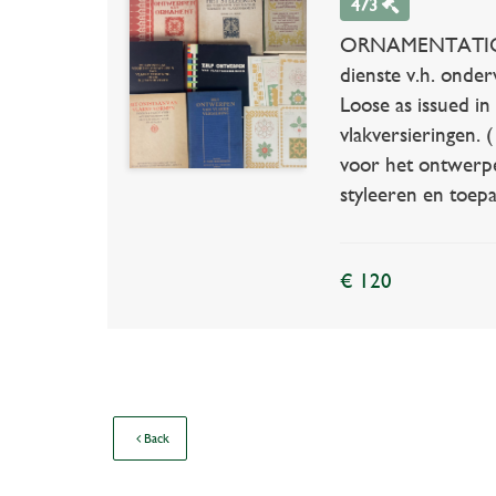
473
ORNAMENTATION -
dienste v.h. onder
Loose as issued i
vlakversieringen. 
voor het ontwerpe
styleeren en toepa
€ 120
Back