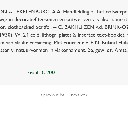
- TEKELENBURG, A.A. Handleiding bij het ontwerpen 
wijs in decoratief teekenen en ontwerpen v. vlakornament. 
n or. clothbacked portfol. -- C. BAKHUIZEN v.d. BRINK-
(1930). W. 24 cold. lithogr. plates & inserted text-booklet.
n van vlakke versiering. Met voorrede v. R.N. Roland Hols
ssen v. natuurvormen in vlakornament. 2e, gew. dr. Amst., 
result € 200
previous lot
next lot