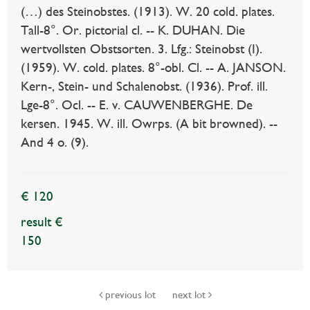
(…) des Steinobstes. (1913). W. 20 cold. plates.
Tall-8°. Or. pictorial cl. -- K. DUHAN. Die
wertvollsten Obstsorten. 3. Lfg.: Steinobst (I).
(1959). W. cold. plates. 8°-obl. Cl. -- A. JANSON.
Kern-, Stein- und Schalenobst. (1936). Prof. ill.
Lge-8°. Ocl. -- E. v. CAUWENBERGHE. De
kersen. 1945. W. ill. Owrps. (A bit browned). --
And 4 o. (9).
€ 120
result €
150
previous lot
next lot