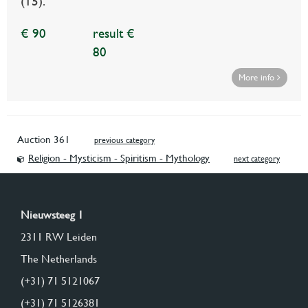
(15).
€ 90
result €
80
More info
Auction 361
previous category
Religion - Mysticism - Spiritism - Mythology
next category
Nieuwsteeg 1
2311 RW Leiden
The Netherlands
(+31) 71 5121067
(+31) 71 5126381