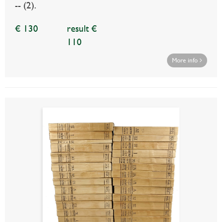
-- (2).
€ 130
result €
110
More info