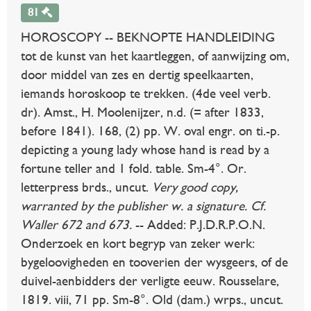
81
HOROSCOPY -- BEKNOPTE HANDLEIDING
tot de kunst van het kaartleggen, of aanwijzing om,
door middel van zes en dertig speelkaarten,
iemands horoskoop te trekken. (4de veel verb.
dr). Amst., H. Moolenijzer, n.d. (= after 1833,
before 1841). 168, (2) pp. W. oval engr. on ti.-p.
depicting a young lady whose hand is read by a
fortune teller and 1 fold. table. Sm-4°. Or.
letterpress brds., uncut.
Very good copy,
warranted by the publisher w. a signature. Cf.
Waller 672 and 673.
-- Added: P.J.D.R.P.O.N.
Onderzoek en kort begryp van zeker werk:
bygeloovigheden en tooverien der wysgeers, of de
duivel-aenbidders der verligte eeuw. Rousselare,
1819. viii, 71 pp. Sm-8°. Old (dam.) wrps., uncut.