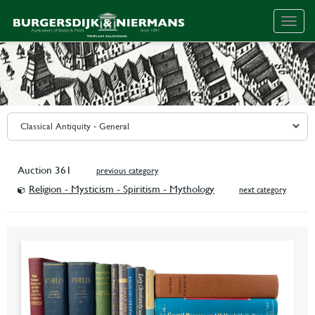
Togg
navig
Auction 361
previous category
Religion - Mysticism - Spiritism - Mythology
next category