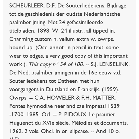
SCHEURLEER, D.F. De Souterliedekens. Bijdrage
tot de geschiedenis der oudste Nederlandsche
psalmberijming. Met 24 gefacsimileerde
titelbladen. 1898. W. 24 illustr., all tipped in.
Charming custom h. vellum extra w. owrps.
bound up. (Occ. annot. in pencil in text, some
wear to edges, a very good copy of this important
work ).
This copy n° 54 of 100.
-- S.J. LENSELINK.
De Ned. psalmberijmingen in de 16e eeuw v.d.
Souterliedekens tot Datheen met hun
voorgangers in Duitsland en Frankrijk. (1959).
Owrps. -- C.A. HÖWELER & F.H. MATTER.
Fontes hymnodiae neerlandicae impressi 1539
-1700. 1985. Ocl. -- P. PIDOUX. Le psautier
Huguenot du XVIe siècle. Mélodies et documents.
1962. 2 vols. Ohcl. In or. slipcase. -- And 10 o.