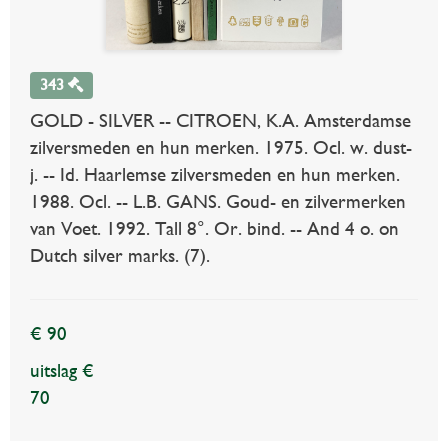
343
GOLD - SILVER -- CITROEN, K.A. Amsterdamse
zilversmeden en hun merken. 1975. Ocl. w. dust-
j. -- Id. Haarlemse zilversmeden en hun merken.
1988. Ocl. -- L.B. GANS. Goud- en zilvermerken
van Voet. 1992. Tall 8°. Or. bind. -- And 4 o. on
Dutch silver marks. (7).
€ 90
uitslag €
70