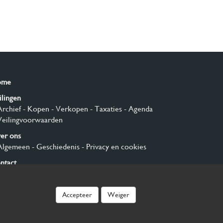
ome
ilingen
Archief
- Kopen
- Verkopen
- Taxaties
- Agenda
Veilingvoorwaarden
er ons
Algemeen
- Geschiedenis
- Privacy en cookies
ntact
nmelden
Accepteer
Weiger