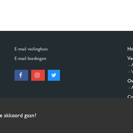
E-mail veilinghuis
H
E-mail biedingen
Ve
- 
- 
Ov
- 
Co
Aa
ee akkoord gaan?
© 2026 Burgersdijk en Niermans - Templum Salomonis