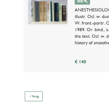
808
ANESTHESIOLOGY -
illustr. Ocl. w. du
W. front.-portr. O
1989. Or. bind., a
the text. Ocl. w.
history of anaesth
€ 140
Terug