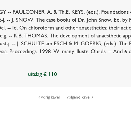
- FAULCONER, A. & Th.E. KEYS, (eds.). Foundations of 
st-j. -- J. SNOW. The case books of Dr. John Snow. Ed. by R.
cl. -- Id. On chloroform and other anaesthetics: their acti
.e.g. -- K.B. THOMAS. The development of anaesthetic appar
 dust-j. -- J. SCHULTE am ESCH & M. GOERIG, (eds.). The 
esia. Proceedings. 1998. W. many illustr. Obrds. -- And 6 o
uitslag € 110
vorig kavel
volgend kavel